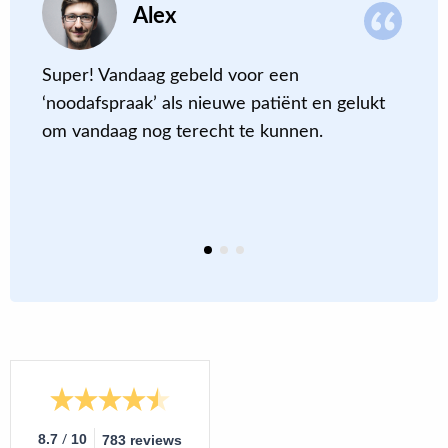
Alex
Super! Vandaag gebeld voor een
D
‘noodafspraak’ als nieuwe patiënt en gelukt
c
om vandaag nog terecht te kunnen
.
m
a
m
e
/
8.7
10
783 reviews